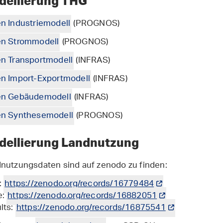
dellierung THG
n Industriemodell
(PROGNOS)
en Strommodell
(PROGNOS)
n Transportmodell
(INFRAS)
n Import-Exportmodell
(INFRAS)
en Gebäudemodell
(INFRAS)
en Synthesemodell
(PROGNOS)
dellierung Landnutzung
nutzungsdaten sind auf zenodo zu finden:
:
https://zenodo.org/records/16779484
e:
https://zenodo.org/records/16882051
lts:
https://zenodo.org/records/16875541