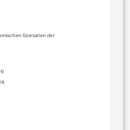
nomischen Szenarien der
H)
H)